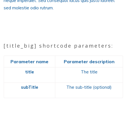
neque imperdiet. Sed consequat lacus quis justo laoreet
sed molestie odio rutrum.
[title_big] shortcode parameters:
Parameter name
Parameter description
title
The title
subTitle
The sub-title (optional)